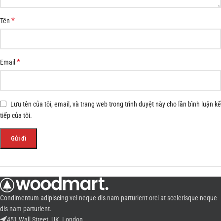
*
Tên
*
Email
Lưu tên của tôi, email, và trang web trong trình duyệt này cho lần bình luận kế
tiếp của tôi.
Condimentum adipiscing vel neque dis nam parturient orci at scelerisque neque
dis nam parturient.
451 Wall Street, UK, London