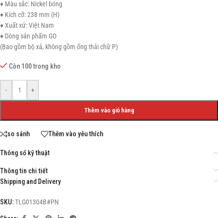
♦ Màu sắc: Nickel bóng
♦ Kích cỡ: 238 mm (H)
♦ Xuất xứ: Việt Nam
♦ Dòng sản phẩm GO
(Bao gồm bộ xả, không gồm ống thải chữ P)
Còn 100 trong kho
-
+
Thêm vào giỏ hàng
so sánh
Thêm vào yêu thích
Thông số kỹ thuật
Thông tin chi tiết
Shipping and Delivery
SKU:
TLG01304B#PN